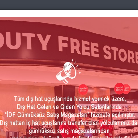
ri
Uçuş Öncesi
Basın&Medya
Bölgemiz
İk
UÇUŞ ÖNCESİ
Siz değerli yolcularımızın,
Havalimanı hizmetlerimizden en verimli şekilde yararlanabilmeniz iç
düşünüyoruz.