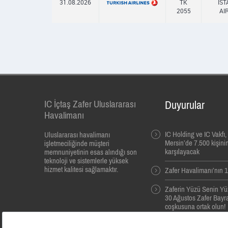
31.08.2026
TK
IS
2055
AI
IC İçtaş Zafer Uluslararası
Duyurular
Havalimanı
IC Holding ve IC Vakfı
Uluslararası havalimanı
Mersin’de 7.500 kişinin
işletmeciliğinde müşteri
karşılayacak
memnuniyetinin esas alındığı son
teknoloji ve sistemlerle yüksek
hizmet kalitesi sağlamaktır.
Zafer Havalimanı’nın 10
Zaferin Yüzü Senin Yü
30 Ağustos Zafer Bayra
coşkusuna ortak olun!