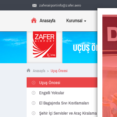
zaferairportinfo@zafer.aero
Anasayfa
Kurumsal
Uçuş Bilgile
UÇUŞ ÖNCESİ
Anasayfa
>
Uçuş Öncesi
Uçuş Öncesi
Engelli Yolcular
El Bagajında Sıvı Kısıtlamaları
Şehir İçi Servisler ve Araç Kiralama