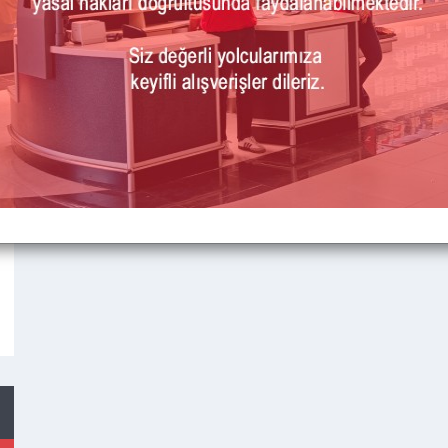
Kişisel Verilerin İşlenmesine İlişkin Yolcu Aydınlatma Metni İçin
T