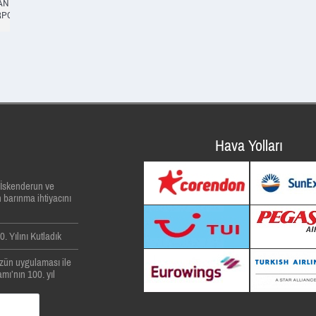
TANBUL
14:45
CANCELLED
RPORT
Hava Yolları
, İskenderun ve
 barınma ihtiyacını
. Yılını Kutladık
zün uygulaması ile
mı’nın 100. yıl