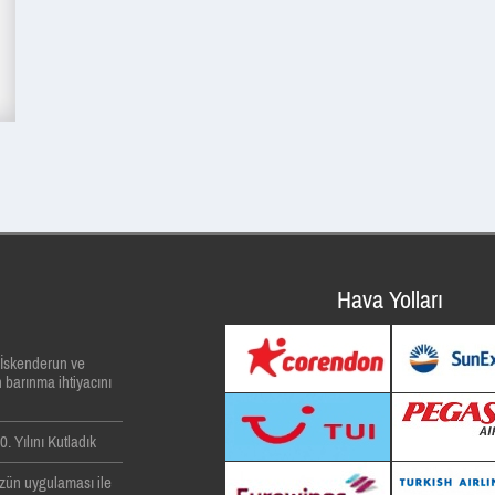
Hava Yolları
, İskenderun ve
 barınma ihtiyacını
. Yılını Kutladık
zün uygulaması ile