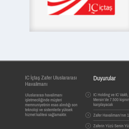
IC İçtaş Zafer Uluslararası
Duyurular
Havalimanı
IC Holding ve IC Vakfı
Uluslararası havalimanı
Mersin’de 7.500 kişinin
işletmeciliğinde müşteri
karşılayacak
memnuniyetinin esas alındığı son
teknoloji ve sistemlerle yüksek
hizmet kalitesi sağlamaktır.
Zafer Havalimanı’nın 10
Zaferin Yüzü Senin Yü