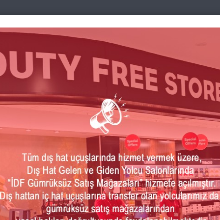
ri
Uçuş Öncesi
Basın&Medya
Bölgemiz
İk
emi Politikası
İŞ SAĞLIĞI VE GÜVENLİĞİ Y
POLİTİKASI
İŞ SAĞLIĞI VE GÜVENLİĞİ YÖNETİM SİSTEMİ POLİTİKASI İÇ