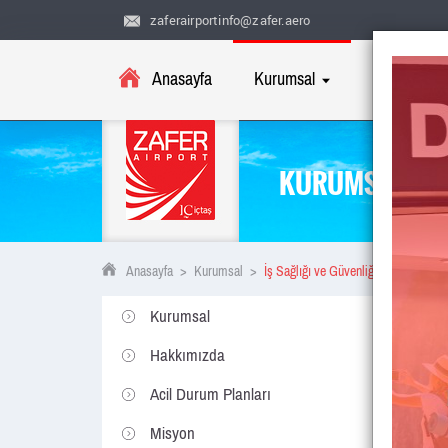
zaferairportinfo@zafer.aero
Anasayfa
Kurumsal
Uçuş Bilgile
KURUMSAL
Anasayfa
>
Kurumsal
>
İş Sağlığı ve Güvenliği Yönetim Sist
Kurumsal
Hakkımızda
Acil Durum Planları
Misyon