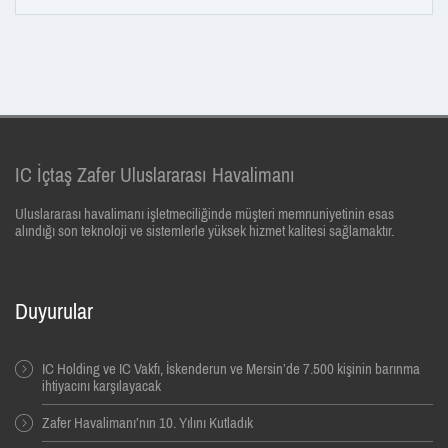
IC İçtaş Zafer Uluslararası Havalimanı
Uluslararası havalimanı işletmeciliğinde müşteri memnuniyetinin esas
alındığı son teknoloji ve sistemlerle yüksek hizmet kalitesi sağlamaktır.
Duyurular
IC Holding ve IC Vakfı, İskenderun ve Mersin’de 7.500 kişinin barınma
ihtiyacını karşılayacak
Zafer Havalimanı’nın 10. Yılını Kutladık