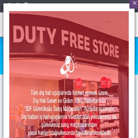
Türkçe
BASIN&MEDYA
Anasayfa
>
Basın&Medya
>
Haberler
>
Zafer Havalimanı’nın 10. Yılını Kutladık
HABERLER