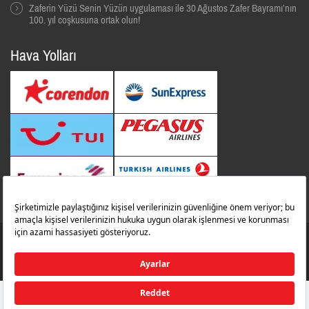
Zaferin Yüzü Senin Yüzün uygulaması ile 30 Ağustos Zafer Bayramı’nın
100. yıl coşkusuna ortak olun!
Hava Yolları
© 2014 Tüm Hakları Saklıdır. İbrahim Çeçen Yatırım Holding
Zafer Havalimanı
zaferairportinfo@zafer.aero
İletişim