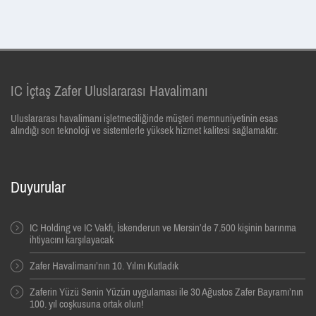
IC İçtaş Zafer Uluslararası Havalimanı
Uluslararası havalimanı işletmeciliğinde müşteri memnuniyetinin esas
alındığı son teknoloji ve sistemlerle yüksek hizmet kalitesi sağlamaktır.
Duyurular
IC Holding ve IC Vakfı, İskenderun ve Mersin’de 7.500 kişinin barınma
ihtiyacını karşılayacak
Zafer Havalimanı’nın 10. Yılını Kutladık
Zaferin Yüzü Senin Yüzün uygulaması ile 30 Ağustos Zafer Bayramı’nın
100. yıl coşkusuna ortak olun!