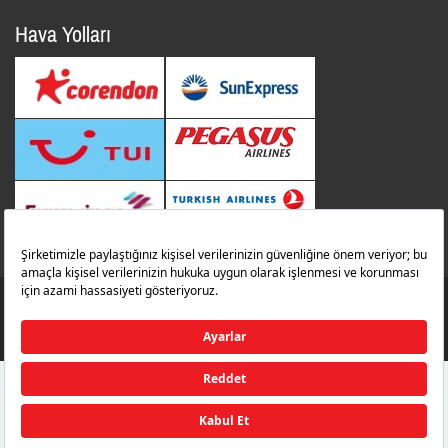
Hava Yolları
© 2014 Tüm Hakları Saklıdır. İbrahim Çeçen Yatırım Holding
Zafer Havalimanı
zaferairportinfo@zafer.aero
İletişim