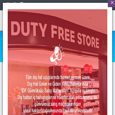
Türkçe
UÇUŞ ÖNCESİ
Anasayfa
>
Uçuş Öncesi
>
Terminal Guide
Terminal Guide
TERMINAL GUIDE