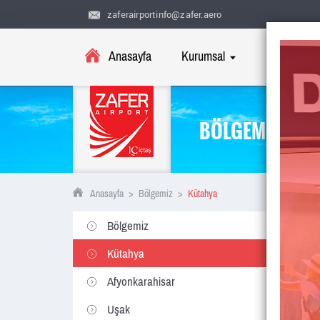
zaferairportinfo@zafer.aero
Anasayfa
Kurumsal
Uçuş Bilgile
BÖLGEMİZ
Anasayfa
>
Bölgemiz
>
Kütahya
Bölgemiz
Kütahya
Afyonkarahisar
Uşak