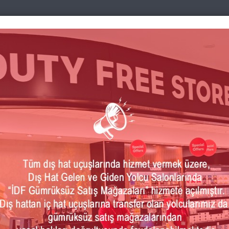
ri
Uçuş Öncesi
Basın&Medya
Bölgemiz
İk
KÜTAHYA