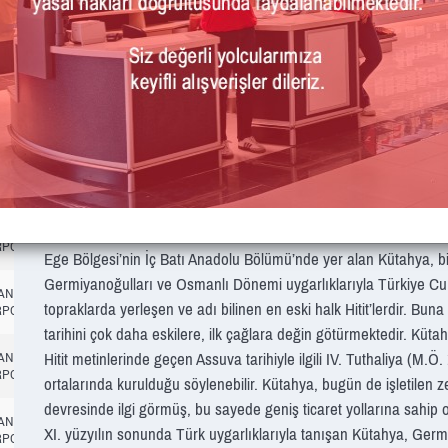
Ara
Planlı
Tahmini
Kapı
Yer
Meydan
Kalkış
Varış
No
Açıklama
TANBUL
14:45
15:00
02
GATE
RPORT
CLOSED
TANBUL
14:45
RPORT
Ege Bölgesi’nin İç Batı Anadolu Bölümü’nde yer alan Kütahya, bili
Germiyanoğulları ve Osmanlı Dönemi uygarlıklarıyla Türkiye Cumhu
TANBUL
14:45
CANCELLED
topraklarda yerleşen ve adı bilinen en eski halk Hitit’lerdir. Bun
RPORT
tarihini çok daha eskilere, ilk çağlara değin götürmektedir. Kütahy
Hitit metinlerinde geçen Assuva tarihiyle ilgili IV. Tuthaliya (M.Ö
TANBUL
14:45
RPORT
ortalarında kurulduğu söylenebilir. Kütahya, bugün de işletilen z
devresinde ilgi görmüş, bu sayede geniş ticaret yollarına sahip o
TANBUL
14:45
XI. yüzyılın sonunda Türk uygarlıklarıyla tanışan Kütahya, Ger
RPORT