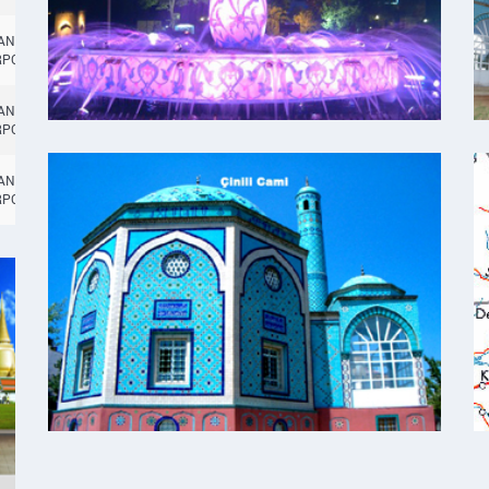
TANBUL
14:45
RPORT
TANBUL
14:45
RPORT
TANBUL
14:45
CANCELLED
RPORT