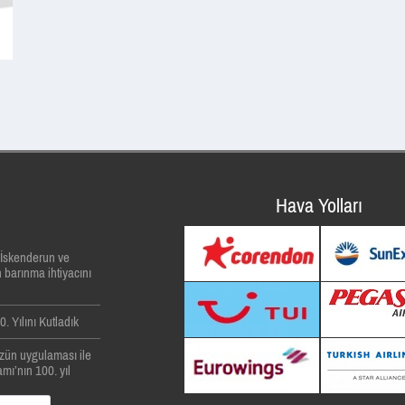
Hava Yolları
, İskenderun ve
 barınma ihtiyacını
. Yılını Kutladık
zün uygulaması ile
mı’nın 100. yıl