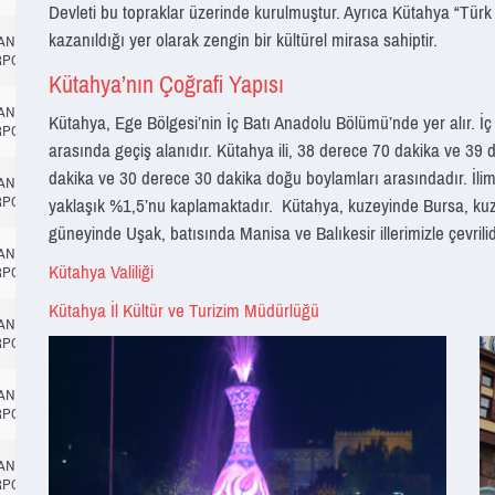
Devleti bu topraklar üzerinde kurulmuştur. Ayrıca Kütahya “Türk 
kazanıldığı yer olarak zengin bir kültürel mirasa sahiptir.
TANBUL
14:45
RPORT
Kütahya’nın Çoğrafi Yapısı
TANBUL
14:45
CANCELLED
Kütahya, Ege Bölgesi’nin İç Batı Anadolu Bölümü’nde yer alır. İç
RPORT
arasında geçiş alanıdır. Kütahya ili, 38 derece 70 dakika ve 39
dakika ve 30 derece 30 dakika doğu boylamları arasındadır. İlim
TANBUL
14:45
RPORT
yaklaşık %1,5’nu kaplamaktadır. Kütahya, kuzeyinde Bursa, ku
güneyinde Uşak, batısında Manisa ve Balıkesir illerimizle çevrilid
TANBUL
14:45
Kütahya Valiliği
RPORT
Kütahya İl Kültür ve Turizim Müdürlüğü
TANBUL
14:45
RPORT
TANBUL
14:45
CANCELLED
RPORT
TANBUL
14:45
RPORT