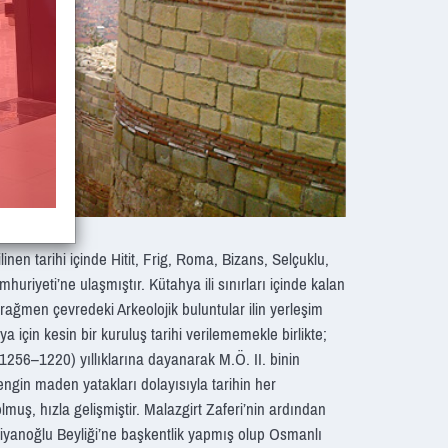
nen tarihi içinde Hitit, Frig, Roma, Bizans, Selçuklu,
riyeti’ne ulaşmıştır. Kütahya ili sınırları içinde kalan
a rağmen çevredeki Arkeolojik buluntular ilin yerleşim
a için kesin bir kuruluş tarihi verilememekle birlikte;
. 1256–1220) yıllıklarına dayanarak M.Ö. II. binin
engin maden yatakları dolayısıyla tarihin her
lmuş, hızla gelişmiştir. Malazgirt Zaferi’nin ardından
miyanoğlu Beyliği’ne başkentlik yapmış olup Osmanlı