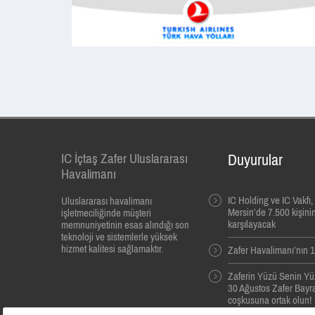
IC İçtaş Zafer Uluslararası
Duyurular
Havalimanı
IC Holding ve IC Vakfı
Uluslararası havalimanı
Mersin’de 7.500 kişinin
işletmeciliğinde müşteri
karşılayacak
memnuniyetinin esas alındığı son
teknoloji ve sistemlerle yüksek
hizmet kalitesi sağlamaktır.
Zafer Havalimanı’nın 10
Zaferin Yüzü Senin Yü
30 Ağustos Zafer Bayra
coşkusuna ortak olun!