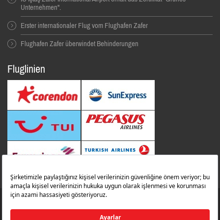
Unternehmen".
Erster internationaler Flug vom Flughafen Zafer
Flughafen Zafer überwindet Behinderungen
Fluglinien
© 2014 Alle Rechte Vorbehalten. İbrahim Çeçen Yatırım Holding
Zafer Flughafen
zaferairportinfo@zafer.aero
Kontakt