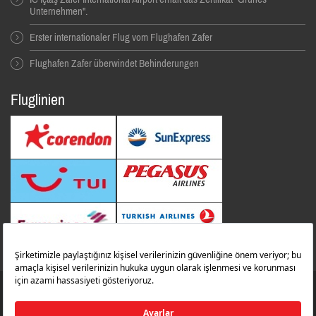
Unternehmen".
Erster internationaler Flug vom Flughafen Zafer
Flughafen Zafer überwindet Behinderungen
Fluglinien
© 2014 Alle Rechte Vorbehalten. İbrahim Çeçen Yatırım Holding
Zafer Flughafen
zaferairportinfo@zafer.aero
Kontakt