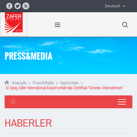
Deutsch
PRESS&MEDIA
Anasayfa
>
Press&Media
>
Nachrichten
>
IC İçtaş Zafer International Airport erhält das Zertifikat "Grünes Unternehmen".
HABERLER