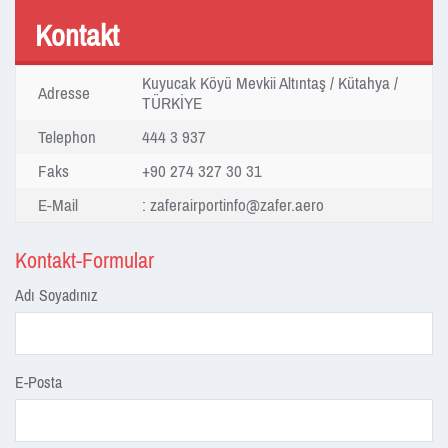
Kontakt
Kuyucak Köyü Mevkii Altıntaş / Kütahya /
Adresse
TÜRKİYE
Telephon
444 3 937
Faks
+90 274 327 30 31
E-Mail
:
zaferairportinfo@zafer.aero
Kontakt-Formular
Adı Soyadınız
E-Posta