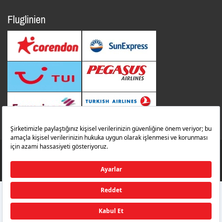
Fluglinien
© 2014 Alle Rechte Vorbehalten. İbrahim Çeçen Yatırım Holding
Zafer Flughafen
zaferairportinfo@zafer.aero
Kontakt