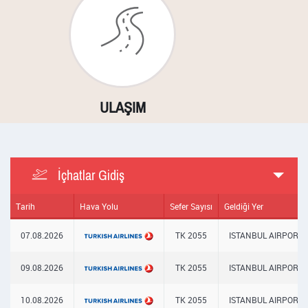
N
ULAŞIM
ŞEHİR İÇİ SER
İçhatlar Gidiş
Tarih
Hava Yolu
Sefer Sayısı
Geldiği Yer
07.08.2026
TK 2055
ISTANBUL AIRPORT
09.08.2026
TK 2055
ISTANBUL AIRPORT
10.08.2026
TK 2055
ISTANBUL AIRPORT