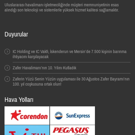
Uluslararası havalimanı işletmeciliğinde müşteri memnuniyetinin esas
alındığı son teknoloji ve sistemlerle yüksek hizmet kalitesi sağlamaktır.
Duyurular
IC Holding ve IC Vakfı, İskenderun ve Mersin’de 7.500 kişinin barınma
ihtiyacını karşılayacak
Zafer Havalimanı’nın 10. Yılını Kutladık
Zaferin Yüzü Senin Yüzün uygulaması ile 30 Ağustos Zafer Bayramı’nın
100. yıl coşkusuna ortak olun!
Hava Yolları