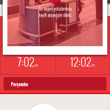
İSTANBUL
BERLİN
3:
02
1:
02
PM
PM
NEWYORK
LONDRA
7:
02
12:
02
AM
PM
SEVDİKLERİNİZE U
Perşembe
EN KOLAY YOLU